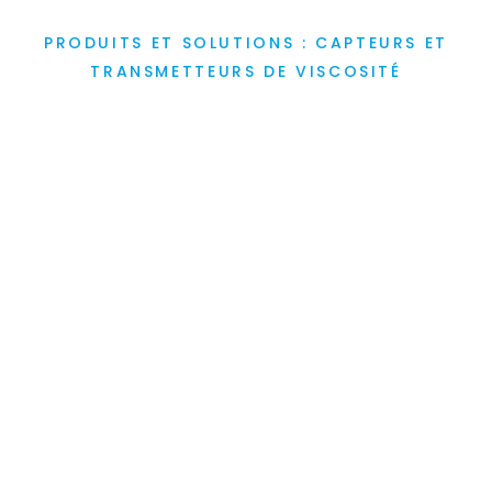
PRODUITS ET SOLUTIONS : CAPTEURS ET
TRANSMETTEURS DE VISCOSITÉ
ViscoScope® - la
marque premium
parmi les
viscosimètres de
process
ACIER INOXYDABLE
SOUDÉ
IP 65
ÉTALONNAGE MULTIPOINT